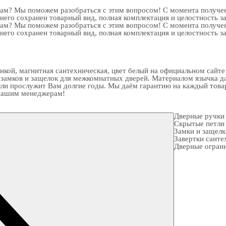
рам? Мы поможем разобраться с этим вопросом! С момента получен
 него сохранен товарный вид, полная комплектация и целостность з
рам? Мы поможем разобраться с этим вопросом! С момента получен
 него сохранен товарный вид, полная комплектация и целостность з
ой, магнитная сантехническая, цвет белый на официальном сайте 
 замков
и
защелок для межкомнатных дверей
. Материалом язычка д
ли прослужит Вам долгие годы. Мы даём гарантию на каждый товар
к нашим менеджерам!
Дверные ручки
Скрытые петли
Замки и защел
Завертки санте
Дверные огран