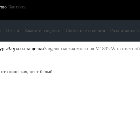
ство
Контакты
и
Петли
Замки и защелки
Скобяные изделия
Раздвижные 
туры
Замки и защелки
Защелка межкомнатная M1895 W с ответной 
нтехническая, цвет белый