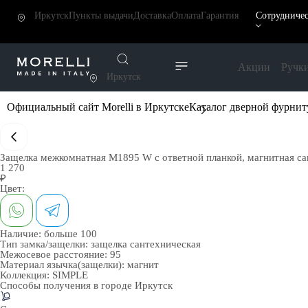
Иркутск
Пункты выдачи
Доставка
Оплата
Гарантия
Сотрудниче
Акции
Ручк
Иркутск
Официальный сайт Morelli в Иркутске
Каталог дверной фурни
Защелка межкомнатная M1895 W с ответной планкой, магнитная са
1 270
₽
Цвет:
Наличие:
больше 100
Тип замка/защелки:
защелка сантехническая
Межосевое расстояние:
95
Материал язычка(защелки):
магнит
Коллекция:
SIMPLE
Способы получения в городе
Иркутск