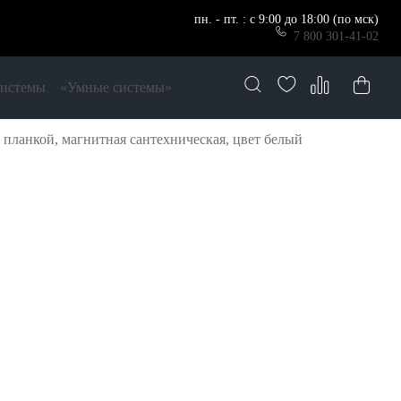
пн. - пт. : с 9:00 до 18:00 (по мск)
7 800 301-41-02
системы
«Умные системы»
планкой, магнитная сантехническая, цвет белый