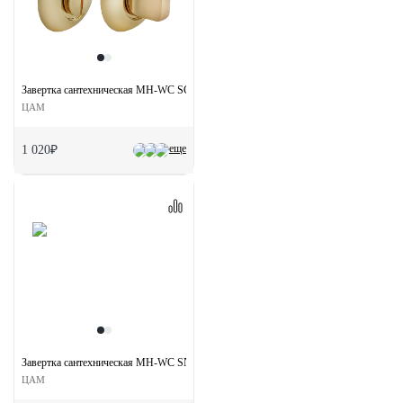
Завертка сантехническая MH-WC SG/GP на круглой розетке цвет мат.золото/золот
ЦАМ
еще
1 020₽
Завертка сантехническая MH-WC SN/BN на круглой розетке цвет бел. никель/черн.
ЦАМ