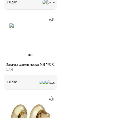
1 020₽
еще
Завертка сантехническая MH-WC-CLASSIC PG на круглой розетке цвет золото
ЦАМ
1 020₽
еще