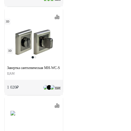
3D
3D
Завертка сантхеническая MH-WC-S SN/BN на квадратной розетке цвет бел. никель/
ЦАМ
1 020₽
еще