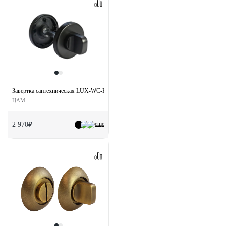
Завертка сантехническая LUX-WC-R5 NERO на круглой розетке цвет черный
ЦАМ
еще
2 970₽