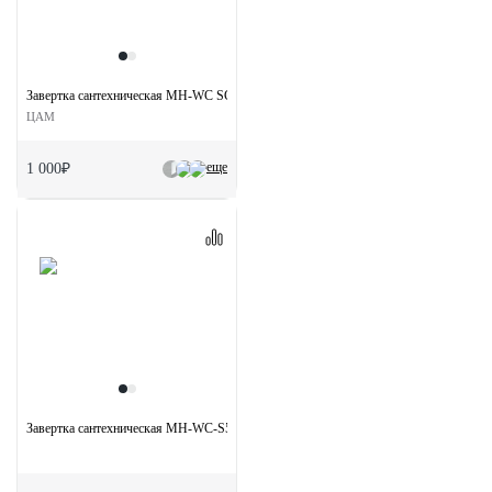
Завертка сантехническая MH-WC SC/CP на круглой розетке цвет мат.хром/хром
ЦАМ
еще
1 000₽
Завертка сантехническая MH-WC-S55 GR/PC на квадратной розетке цвет графит/х