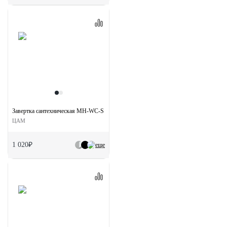
Завертка сантехническая MH-WC-S SC/CP на квадратной розетке цвет мат.хром/хр
ЦАМ
1 020₽
еще