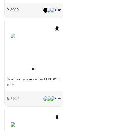
еще
2 890₽
Завертка сантехническая LUX-WC-S1 OTL на квадратной розетке цвет золото
ЦАМ
еще
5 210₽