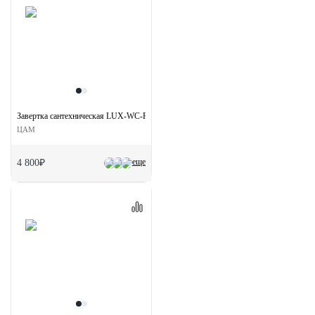
Завертка сантехническая LUX-WC-R1 CSA/CRO на круглой розетке цвет мат. хром
ЦАМ
еще
4 800₽