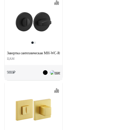
Завертка сантехническая MH-WC-R6 BL на круглой розетке цвет черный
ЦАМ
980₽
еще