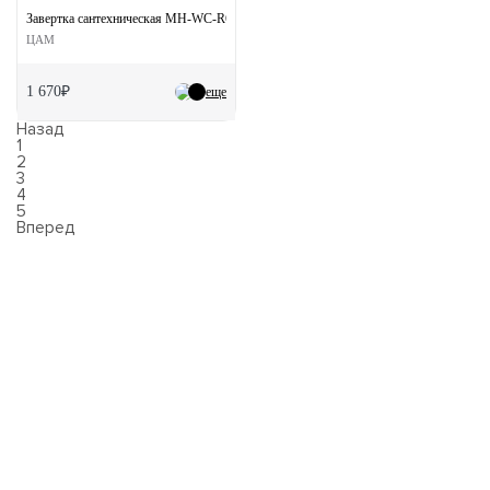
Завертка сантехническая MH-WC-R6T SC на круглой розетке цвет сатинированный
ЦАМ
1 670₽
еще
Назад
1
2
3
4
5
Вперед