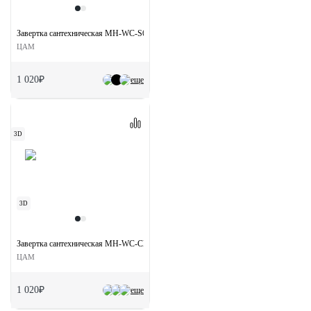
Завертка сантехническая MH-WC-S6 SC на квадратной розетке цвет матовый хром
ЦАМ
1 020₽
еще
3D
3D
Завертка сантехническая MH-WC-CLASSIC OMB на круглой розетке цвет старая м
ЦАМ
1 020₽
еще