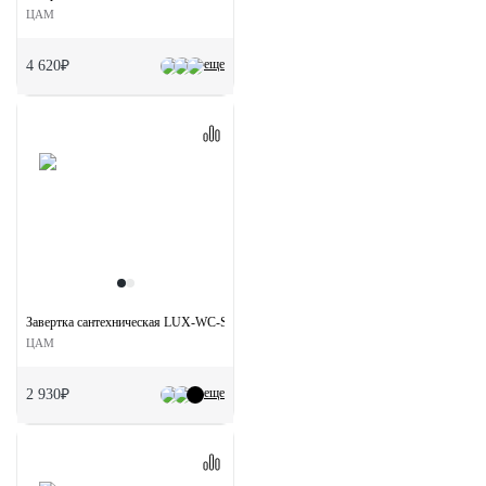
ЦАМ
еще
4 620₽
Завертка сантехническая LUX-WC-S5 CRO на квадратной розетке цвет хром
ЦАМ
еще
2 930₽