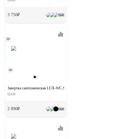
ЦАМ
еще
3 750₽
3D
3D
Завертка сантехническая LUX-WC-S5 CAFFE на квадратной розетке цвет кофе
ЦАМ
еще
2 890₽