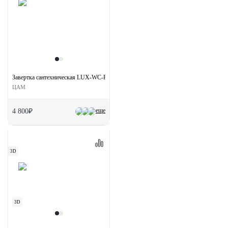
Завертка сантехническая LUX-WC-R1 CSA на круглой розетке цвет матовый хром
ЦАМ
еще
4 800₽
3D
3D