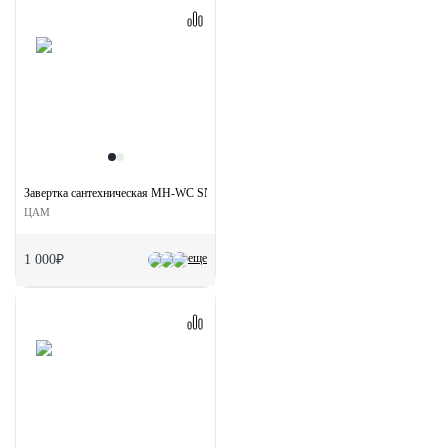
Завертка сантехническая MH-WC SN/CP на круглой розетке цвет бел. никель/хром
ЦАМ
еще
1 000₽