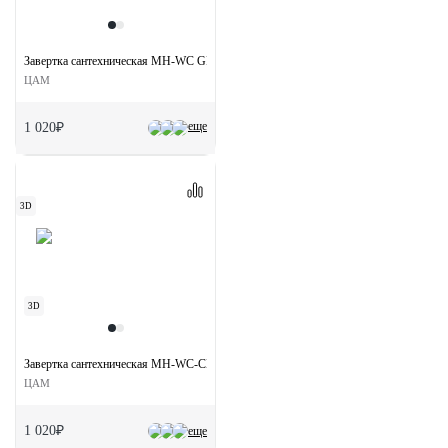
Завертка сантехническая MH-WC GP на круглой розетке цвет золото
ЦАМ
еще
1 020₽
3D
3D
Завертка сантехническая MH-WC-CLASSIC OMS на круглой розетке цвет старое ма
ЦАМ
1 020₽
еще