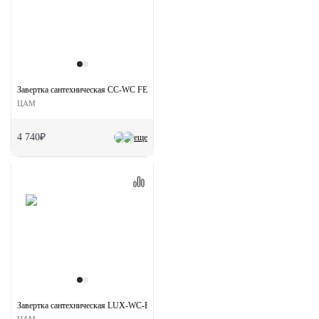
Завертка сантехническая CC-WC FEA на круглой розетке цвет состаренное серебро
ЦАМ
4 740₽
еще
Завертка сантехническая LUX-WC-R1 CAFFE на круглой розетке цвет кофе