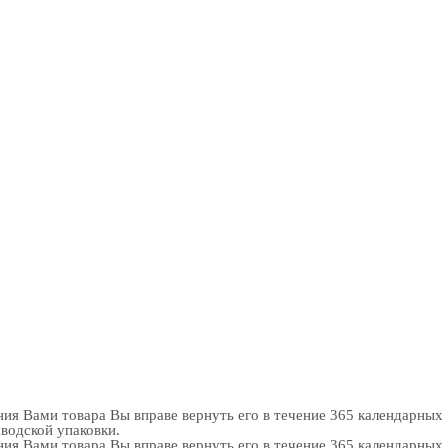
ия Вами товара Вы вправе вернуть его в течение 365 календарных
аводской упаковки.
ия Вами товара Вы вправе вернуть его в течение 365 календарных