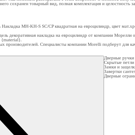
 него сохранен товарный вид, полная комплектация и целостность з
ь Накладка MH-KH-S SC/CP квадратная на евроцилиндр, цвет мат.х
ель декоративная накладка на евроцилиндр от компании Морелли о
{material}.
ых производителей. Специалисты компании Morelli подберут для 
Дверные ручки
Скрытые петли
Замки и защел
Завертки санте
Дверные огран