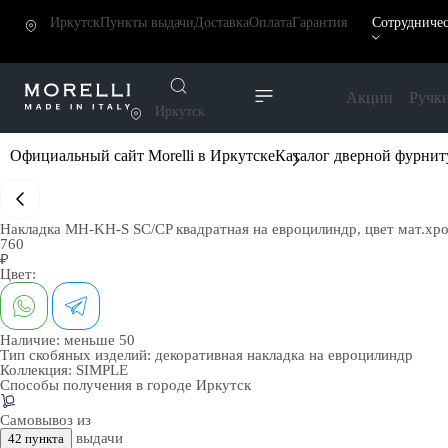
Иркутск
Пункты выдачи
Доставка
Оплата
Гарантия
Сотрудниче
Акции
Ручк
Иркутск
Официальный сайт Morelli в Иркутске
Каталог дверной фурни
Накладка MH-KH-S SC/CP квадратная на евроцилиндр, цвет мат.хр
760
₽
Цвет:
Наличие:
меньше 50
Тип скобяных изделий:
декоративная накладка на евроцилиндр
Коллекция:
SIMPLE
Способы получения в городе
Иркутск
Самовывоз из
выдачи
42 пункта