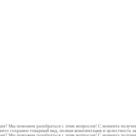
рам? Мы поможем разобраться с этим вопросом! С момента получен
 него сохранен товарный вид, полная комплектация и целостность з
рам? Мы поможем разобраться с этим вопросом! С момента получен