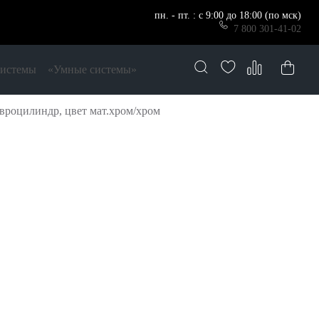
пн. - пт. : с 9:00 до 18:00 (по мск)
7 800 301-41-02
системы
«Умные системы»
вроцилиндр, цвет мат.хром/хром