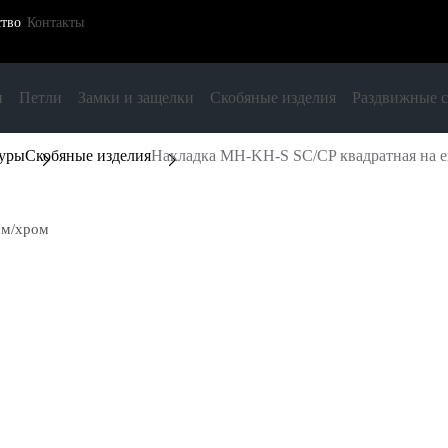
ство
Контакты
и
Петли
Замки и защелки
Скобяные изделия
Раздвижные 
туры
Скобяные изделия
Накладка MH-KH-S SC/CP квадратная на е
ом/хром