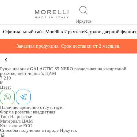
Иркутск
Официальный сайт Morelli в Иркутске
Каталог дверной фурни
Заказная продукция. Срок доставки от 2 месяцев.
Ручка дверная GALACTIC S5 NERO раздельная на квадртаной
розетке, цвет черный, ЦАМ
7 210
₽
Цвет:
Наличие:
временно отсутствует
Форма розетки:
квадратная
Тип:
На розетке
Материал:
ЦАМ
Коллекция:
ECO
Способы получения в городе
Иркутск