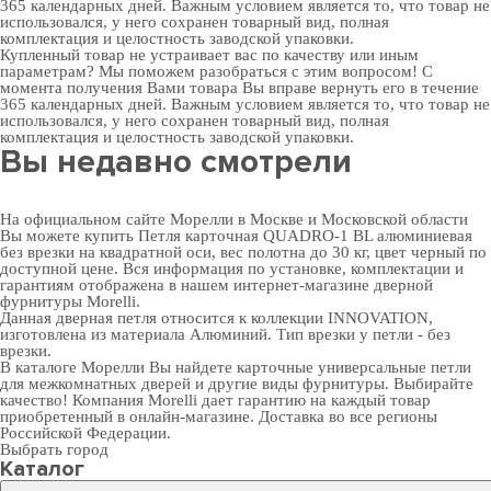
365 календарных дней. Важным условием является то, что товар не
использовался, у него сохранен товарный вид, полная
комплектация и целостность заводской упаковки.
Купленный товар не устраивает вас по качеству или иным
параметрам? Мы поможем разобраться с этим вопросом! С
момента получения Вами товара Вы вправе вернуть его в течение
365 календарных дней. Важным условием является то, что товар не
использовался, у него сохранен товарный вид, полная
комплектация и целостность заводской упаковки.
Вы недавно смотрели
На официальном сайте Морелли в Москве и Московской области
Вы можете купить Петля карточная QUADRO-1 BL алюминиевая
без врезки на квадратной оси, вес полотна до 30 кг, цвет черный по
доступной цене. Вся информация по установке, комплектации и
гарантиям отображена в нашем интернет-магазине
дверной
фурнитуры
Morelli.
Данная дверная петля относится к коллекции INNOVATION,
изготовлена из материала Алюминий. Тип врезки у петли - без
врезки.
В
каталоге Морелли
Вы найдете карточные универсальные петли
для межкомнатных дверей и другие виды фурнитуры. Выбирайте
качество! Компания Morelli дает гарантию на каждый товар
приобретенный в онлайн-магазине. Доставка во все регионы
Российской Федерации.
Выбрать город
Каталог